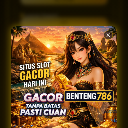
Layanan Support
24/7
Platform
Multi-Device
PENAWARAN SPESIAL
CASHBACK HARIAN HINGGA 100%
Promo Berlaku Setiap Hari
Proses Klaim Mudah & Cepat