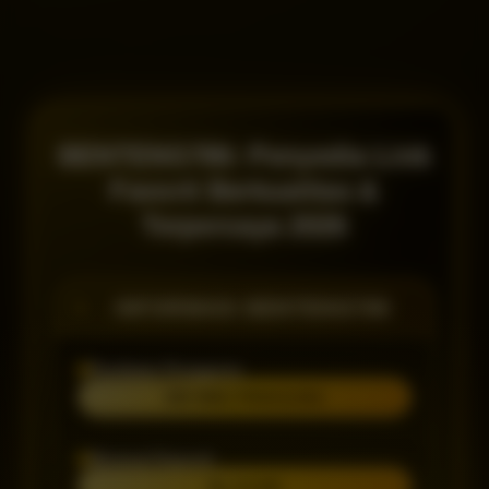
BENTENG786: Penyedia Link
Favorit Berkualitas &
Terpercaya 2026
INFORMASI BENTENG786
Penilaian Pengguna
999 RIBU PENGGUNA
Minimal Deposit
Rp 10.000